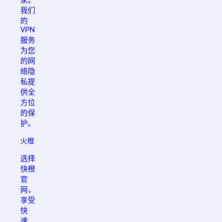
我们
的
VPN
服务
为您
的网
络隐
私提
供全
方位
的保
护。
火橙
选择
快橙
官
网，
享受
快
速、