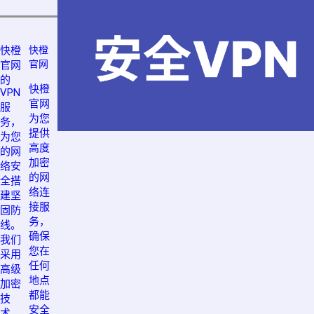
快橙
快橙
官网
官网
的
快橙
VPN
官网
服
为您
务，
提供
为您
高度
的网
加密
络安
的网
全搭
络连
建坚
接服
固防
务，
线。
确保
我们
您在
采用
任何
高级
地点
加密
都能
技
安全
术，