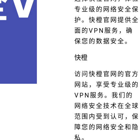
专业级的网络安全保
护。快橙官网提供全
面的VPN服务，确
保您的数据安全。
快橙
访问快橙官网的官方
网站，享受专业级的
VPN服务。我们的
网络安全技术在全球
范围内受到认可，保
障您的网络安全和隐
私。