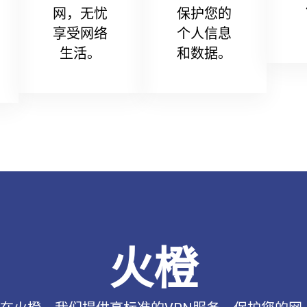
网，无忧
保护您的
享受网络
个人信息
生活。
和数据。
火橙