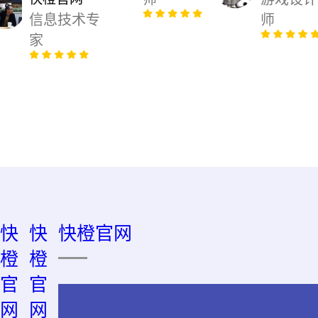
信息技术专
师
家
快
快
快橙官网
橙
橙
官
官
网
网