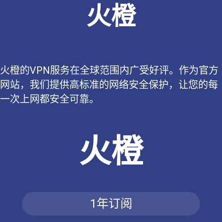
火橙
火橙的VPN服务在全球范围内广受好评。作为官方
网站，我们提供高标准的网络安全保护，让您的每
一次上网都安全可靠。
火橙
1年订阅