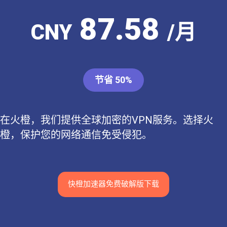
87.58
CNY
/月
节省 50%
在火橙，我们提供全球加密的VPN服务。选择火
橙，保护您的网络通信免受侵犯。
快橙加速器免费破解版下载