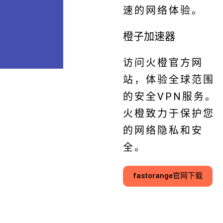
速的网络体验。
橙子加速器
访问火橙官方网
站，体验全球范围
的安全VPN服务。
火橙致力于保护您
的网络隐私和安
全。
fastorange官网下载