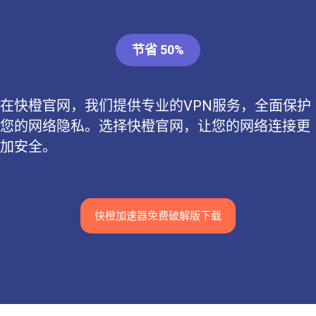
节省 50%
在快橙官网，我们提供专业的VPN服务，全面保护
您的网络隐私。选择快橙官网，让您的网络连接更
加安全。
快橙加速器免费破解版下载