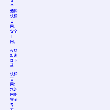
安
全。
选择
快橙
官
网，
安全
上
网。
火橙
加速
器下
载
快橙
官
网：
您的
网络
安全
专
家。