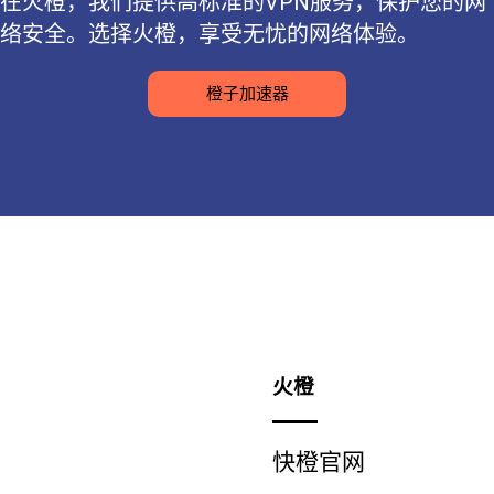
在火橙，我们提供高标准的VPN服务，保护您的网
络安全。选择火橙，享受无忧的网络体验。
橙子加速器
火橙
快橙官网