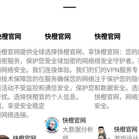
快橙官网
快橙官网
快橙官网
快橙官网提供全球
选择快橙官网，享
快橙官网：您的
加密服务，保护您
受全球加密的网络
络安全守护者。
的网络安全。我们
连接体验。我们的
们的VPN服务专
的技术保障您的在
服务确保您的网络
注于保护您的隐
线活动不受监控和
通信安全，保护您
和数据安全。选
干扰。选择快橙官
的个人信息。
快橙官网，网络
网，享受安全稳定
安全。
的网络连接。
快橙官网
大数据分析
快橙官网
快橙官网
师
游戏设计