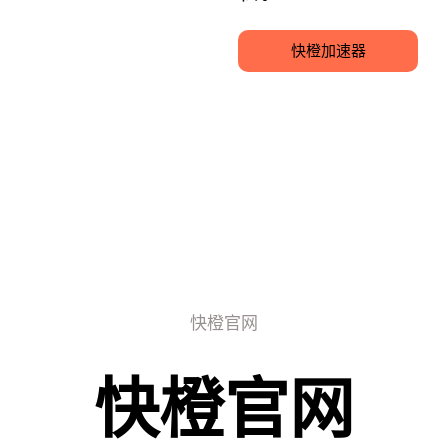
快橙加速器
快橙官网
快橙官网