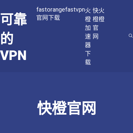
fastorange
fastvpn
火
快
火
可靠
官网下载
橙
橙
橙
加
官
的
速
网
器
VPN
下
载
快橙官网